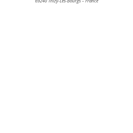
69240 Thizy-Les-Bourgs – France