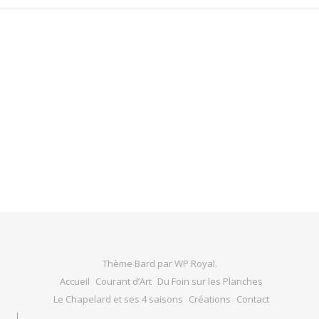
Thème Bard par
WP Royal
.
Accueil
Courant d’Art
Du Foin sur les Planches
Le Chapelard et ses 4 saisons
Créations
Contact