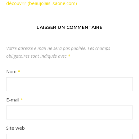
découvrir (beaujolais-saone.com)
LAISSER UN COMMENTAIRE
Votre adresse e-mail ne sera pas publiée.
Les champs
obligatoires sont indiqués avec
*
Nom
*
E-mail
*
Site web