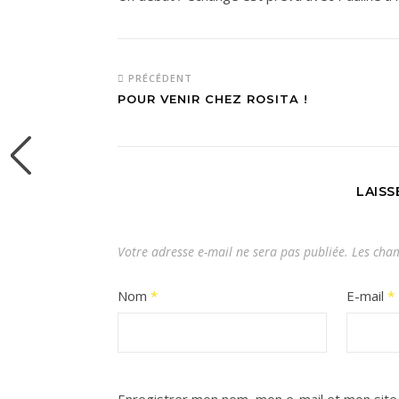
PRÉCÉDENT
POUR VENIR CHEZ ROSITA !
LAIS
Votre adresse e-mail ne sera pas publiée.
Les cham
Nom
*
E-mail
*