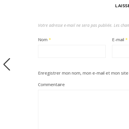
LAIS
Votre adresse e-mail ne sera pas publiée.
Les cham
Nom
*
E-mail
*
Enregistrer mon nom, mon e-mail et mon site
Commentaire