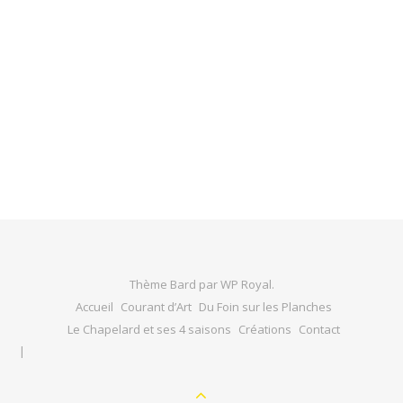
Thème Bard par
WP Royal
.
Accueil
Courant d’Art
Du Foin sur les Planches
Le Chapelard et ses 4 saisons
Créations
Contact