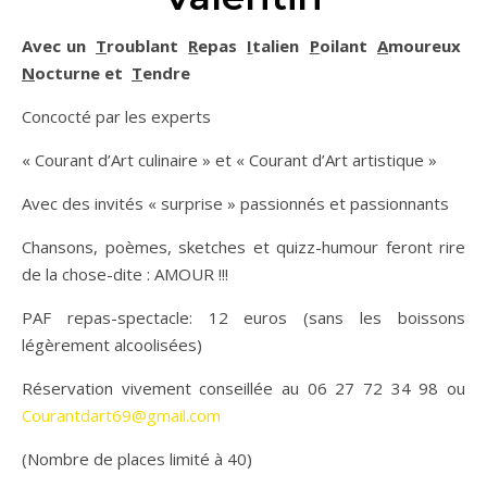
Avec un
T
roublant
R
epas
I
talien
P
oilant
A
moureux
N
octurne et
T
endre
Concocté par les experts
« Courant d’Art culinaire » et « Courant d’Art artistique »
Avec des invités « surprise » passionnés et passionnants
Chansons, poèmes, sketches et quizz-humour feront rire
de la chose-dite : AMOUR !!!
PAF repas-spectacle: 12 euros (sans les boissons
légèrement alcoolisées)
Réservation vivement conseillée au 06 27 72 34 98 ou
Courantdart69@gmail.com
(Nombre de places limité à 40)