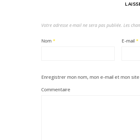
LAIS
Votre adresse e-mail ne sera pas publiée.
Les cham
Nom
*
E-mail
*
Enregistrer mon nom, mon e-mail et mon site
Commentaire